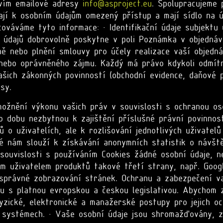
tvím emailové adresy
info@asproject.eu
. Spolupracujeme 
jí k osobním údajům omezený přístup a mají sídlo na úz
áváme tyto informace: • Identifikační údaje subjektu ú
t údajů dobrovolně poskytne v poli Poznámka v objednáv
ě nebo plnění smlouvy pro účely realizace vaší objedná
nebo oprávněného zájmu. Každý má právo kdykoli odmítn
ich zákonných povinností (obchodní evidence, daňové pov
sy.
možnění výkonu vašich práv v souvislosti s ochranou os
 dobu nezbytnou k zajištění příslušné právní povinnosti
 o uživatelích, ale k rozlišování jednotlivých uživatelů
é nám slouží k získávání anonymních statistik o návště
 souvislosti s používáním Cookies žádné osobní údaje, n
ým uživatelem produktů takové třetí strany, např. Goog
 správné zobrazování stránek. Ochranu a zabezpečení v
u s platnou evropskou a českou legislativou. Abychom z
ické, elektronické a manažerské postupy pro jejich oc
 systémech. • Vaše osobní údaje jsou shromažďovány, 