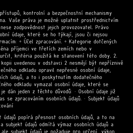
h přístupů, kontrolní a bezpečnostní mechanismy
na. Vaše práva je možné uplatnit prostřednictvím
 nese zodpovědnost jejich provozovatel. Právo
bní údaje, které se ho týkají, jsou či nejsou
macím: ◦ Účel zpracování. ◦ Kategorie dotčených
ména příjemci ve třetích zemích nebo v
rčit, kritéria použitá ke stanovení této doby. 2.
 kopii uvedenou v odstavci 2 nesmějí být nepříznivě
ečného odkladu opravil nepřesné osobní údaje,
ních údajů, a to i poskytnutím dodatečného
čného odkladu vymazal osobní údaje, které se
e dán jeden z těchto důvodů: • Osobní údaje již
as se zpracováním osobních údajů. • Subjekt údajů
cování
t údajů popírá přesnost osobních údajů, a to na
 a subjekt údajů odmítá výmaz osobních údajů a
 ale subjekt údajů je požaduje pro určení, výkon