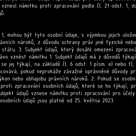
 vznesl námitku proti zpracování podle čl. 21 odst. 1,
ů.
, mohou být tyto osobní údaje, s výjimkou jejich ulože
ávních nároků, z důvodu ochrany práv jiné fyzické neb
 státu. 3. Subjekt údajů, který dosáhl omezení zpracov
ávo vznést námitku 1. Subjekt údajů má z důvodů týkají
se jej týkají, na základě čl. 6 odst. 1 písm. e) nebo f)
acovává, pokud neprokáže závažné oprávněné důvody pr
ýkon nebo obhajobu právních nároků. 2. Pokud se osobn
proti zpracování osobních údajů, které se ho týkají, pr
ubjekt údajů vznese námitku proti zpracování pro účely
osobních údajů jsou platné od 25. května 2023.