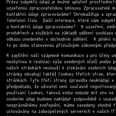
Práva subjektů údajů je možné uplatnit prostřednic
uzavřenou zpracovatelskou smlouvu. Zpracovatelé ma
kontaktní údaje zpracováváme? Shromažďuje a zpracov
Telefonní číslo • Další informace, které nám subjek
a kontaktní údaje zpracováváme? • K uzavření, změn
produktech a službách na základě udělení souhlasu 
odkazu uvedeného v obchodním sdělení. • K plnění naš
to po dobu stanovenou příslušnými zákonnými předpi
K zajištění naší vzájemné komunikace a pro účely u
nezbytnou k realizaci výše uvedených účelů anebo po
našich stránkách neslouží k získávání osobních údajů
stránky obsahují taktéž Cookies třetích stran, kter
stránkách. Tyto třetí strany zpravidla neukládají v
předpokladu, že uživatel není současně registrovan
používání Cookies, taková volba nebude mít vliv na
osobními údaji budeme nakládat zodpovědně v soulad
neoprávněnému zveřejnění, máme zavedeny vhodné fyz
uchovávány na zabezpečených serverech v našich IT