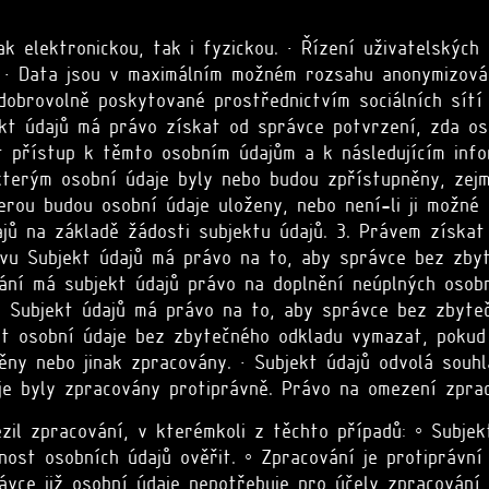
ak elektronickou, tak i fyzickou. • Řízení uživatelskýc
. • Data jsou v maximálním možném rozsahu anonymizová
dobrovolně poskytované prostřednictvím sociálních sítí
kt údajů má právo získat od správce potvrzení, zda oso
 přístup k těmto osobním údajům a k následujícím infor
 kterým osobní údaje byly nebo budou zpřístupněny, zej
rou budou osobní údaje uloženy, nebo není-li ji možné u
jů na základě žádosti subjektu údajů. 3. Právem získat
vu Subjekt údajů má právo na to, aby správce bez zbyt
vání má subjekt údajů právo na doplnění neúplných osob
) Subjekt údajů má právo na to, aby správce bez zbyte
t osobní údaje bez zbytečného odkladu vymazat, pokud j
ny nebo jinak zpracovány. • Subjekt údajů odvolá souhl
aje byly zpracovány protiprávně. Právo na omezení zpra
il zpracování, v kterémkoli z těchto případů: ◦ Subjek
ost osobních údajů ověřit. ◦ Zpracování je protiprávní
ávce již osobní údaje nepotřebuje pro účely zpracování,