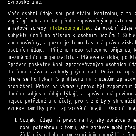
Evropské unie. •
Vaše osobní údaje jsou pod stálou kontrolou, a to j
zajišťují ochranu dat před neoprávněným přístupem
emailové adresy
info@asproject.eu
. Za osobní údaje 
subjektu údajů na přístup k osobním údajům 1. Subje
zpracovávány, a pokud je tomu tak, má právo získat
osobních údajů. ◦ Příjemci nebo kategorie příjemců,
mezinárodních organizacích. ◦ Plánovaná doba, po kte
Správce poskytne kopii zpracovávaných osobních úda
dotčena práva a svobody jiných osob. Právo na opra
které se ho týkají. S přihlédnutím k účelům zpraco
prohlášení. Právo na výmaz („právo být zapomenut“
daného subjektu údajů týkají, a správce má povinnos
nejsou potřebné pro účely, pro které byly shromáždě
vznese námitky proti zpracování údajů. • Osobní úd
Subjekt údajů má právo na to, aby správce omez
dobu potřebnou k tomu, aby správce mohl přesn
žádá místo toho o omezení jejich použití. ◦ Spr