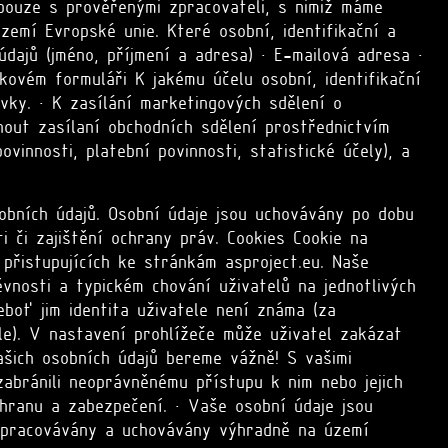
pouze s prověřenými zpracovateli, s nimiž máme
emí Evropské unie. Které osobní, identifikační a
dajů (jméno, příjmení a adresa) • E-mailová adresa •
kovém formuláři K jakému účelu osobní, identifikační
vky. • K zasílání marketingových sdělení o
out zasílaní obchodních sdělení prostřednictvím
innosti, platební povinnosti, statistické účely), a
obních údajů. Osobní údaje jsou uchovávány po dobu
 či zajištění ochrany práv. Cookies Cookie na
 přistupujících ke stránkám asproject.eu. Naše
vnosti a typickém chování uživatelů na jednotlivých
eboť jim identita uživatele není známa (za
le). V nastavení prohlížeče může uživatel zakázat
ašich osobních údajů bereme vážně! S vašimi
abránili neoprávněnému přístupu k nim nebo jejich
hranu a zabezpečení. • Vaše osobní údaje jsou
zpracovávány a uchovávány výhradně na území