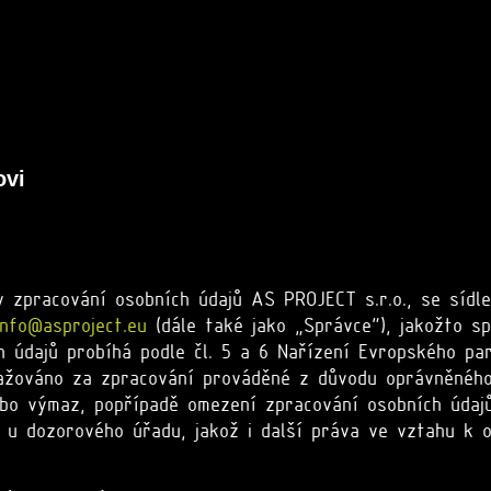
ovi
 zpracování osobních údajů AS PROJECT s.r.o., se sídle
info@asproject.eu
(dále také jako „Správce“), jakožto s
ch údajů probíhá podle čl. 5 a 6 Nařízení Evropského p
ažováno za zpracování prováděné z důvodu oprávněného 
ebo výmaz, popřípadě omezení zpracování osobních údaj
t u dozorového úřadu, jakož i další práva ve vztahu k